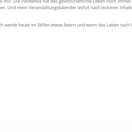
s bei mir. Die Pandemie hat das gesellschaftliche Leben noch immer
nden. Und mein Veranstaltungskalender lechzt nach leckeren Inhal
werde heute im Stillen etwas feiern und wenn das Leben nach Ber