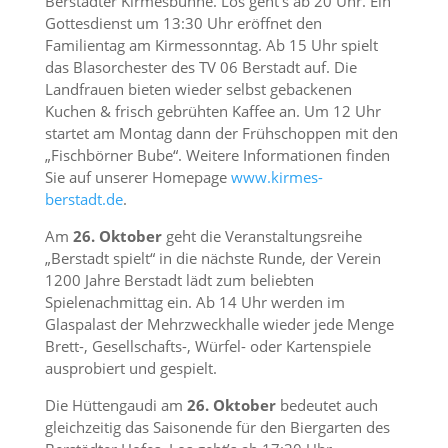
Berstädter Kirmesbühne. Los geht’s ab 20 Uhr. Ein
Gottesdienst um 13:30 Uhr eröffnet den
Familientag am Kirmessonntag. Ab 15 Uhr spielt
das Blasorchester des TV 06 Berstadt auf. Die
Landfrauen bieten wieder selbst gebackenen
Kuchen & frisch gebrühten Kaffee an. Um 12 Uhr
startet am Montag dann der Frühschoppen mit den
„Fischbörner Bube“. Weitere Informationen finden
Sie auf unserer Homepage
www.kirmes-
berstadt.de
.
Am
26. Oktober
geht die Veranstaltungsreihe
„Berstadt spielt“ in die nächste Runde, der Verein
1200 Jahre Berstadt lädt zum beliebten
Spielenachmittag ein. Ab 14 Uhr werden im
Glaspalast der Mehrzweckhalle wieder jede Menge
Brett-, Gesellschafts-, Würfel- oder Kartenspiele
ausprobiert und gespielt.
Die Hüttengaudi am
26. Oktober
bedeutet auch
gleichzeitig das Saisonende für den Biergarten des