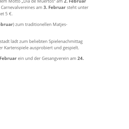
it dem Motto „Dia de Muertos“ am
2. Februar
es Carnevalvereines am
3. Februar
steht unter
et 5 €.
ebruar
) zum traditionellen Matjes-
rstadt lädt zum beliebten Spielenachmittag
r Kartenspiele ausprobiert und gespielt.
 Februar
ein und der Gesangverein am
24.