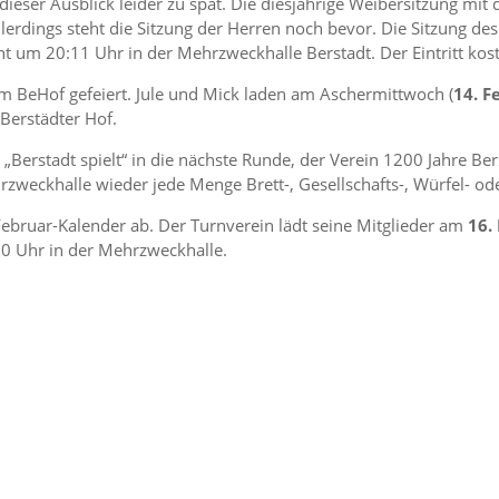
dieser Ausblick leider zu spät. Die diesjährige Weibersitzung m
lerdings steht die Sitzung der Herren noch bevor. Die Sitzung d
 um 20:11 Uhr in der Mehrzweckhalle Berstadt. Der Eintritt kost
 BeHof gefeiert. Jule und Mick laden am Aschermittwoch (
14. F
 Berstädter Hof.
 „Berstadt spielt“ in die nächste Runde, der Verein 1200 Jahre Be
zweckhalle wieder jede Menge Brett-, Gesellschafts-, Würfel- ode
bruar-Kalender ab. Der Turnverein lädt seine Mitglieder am
16.
0 Uhr in der Mehrzweckhalle.