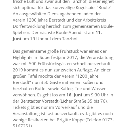
frische Luft und zwar auf den Tanzhof, dieser eignet
sich optimal für das kurzweilige Kugelspiel "Boule".
An ausgewählten Dienstagabenden laden der
Verein 1200 Jahre Berstadt und der Arbeitskreis
Dorfentwicklung herzlich zum gemeinsamen Boule-
Spiel ein. Der nächste Boule-Abend ist am
11.
Juni
um 19 Uhr auf dem Tanzhof.
Das gemeinsame große Frühstück war eines der
Highlights im Superfestjahr 2017, die Veranstaltung
war mit 500 Frühstücksgästen schnell ausverkauft.
2019 kommt es nun zur zweiten Auflage. An einer
großen Tafel möchte der Verein "1200 Jahre
Berstadt" nun 350 Gäste mit einem süßen und
herzhaften Buffet sowie Kaffee, Tee und Wasser
verwöhnen. Es geht los am
16. Juni
um 9:30 Uhr in
der Berstädter Vorstadt (Licher Straße 35 bis 76).
Tickets gibt es nur im Vorverkauf und die
Veranstaltung ist fast ausverkauft, evtl. gibt es noch
wenige Restkarten bei Brigitte Koppe (Telefon 0173-
5167251).