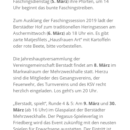
Faschingsdienstag (
5. März
) ihre Pforten, um 14
Uhr beginnt das bunte Faschingstreiben.
Zum Ausklang der Faschingssession 2019 lädt der
Berstädter Hof zum traditionellen Heringsessen am
Aschermittwoch (
6. März
) ab 18 Uhr ein. Es gibt
zarte Matjesfilets „Hausfrauen Art“ mit Kartoffeln
oder rote Beete, bitte vorbestellen.
Die Jahreshauptversammlung der
Vereinsgemeinschaft Berstadt findet am
8. März
im
Markwalraum der Mehrzweckhalle statt. Hierzu
sind die Mitglieder des Gesangsvereins, der
Feuerwehr, des Turnvereins und des KSV recht
herzlich eingeladen. Los geht’s um 20 Uhr.
„Berstadt, spielt“, Runde 4 & 5: Am
9. März
und
30.
März
(ab 16 Uhr) im Glaspalast der Berstädter
Mehrzweckhalle. Der Pegasus-Spieleverlag in
Friedberg wird das Event zukünftig mit den neusten
Spielen für Erwachsene ausstatten. Der Eintritt ist