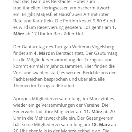
lädt das Team des Berstädter Hofes zum
traditionellen Heringsessen am Aschermittwoch
ein. Es gibt Matjesfilet Hausfrauen Art mit roter
Bete und Kartoffeln. Die Portion kostet 9,80 € und
es wird um Reservierung gebeten. Los geht’s am
1.
März
ab 17 Uhr im Berstädter Hof.
Der Gauturntag des Turngau Wetterau Vogelsberg
findet am
4. März
in Berstadt statt. Der Gauturntag
ist die Mitgliederversammlung des Turngaus und
kommt einmal im Jahr zusammen. Hier finden die
Vorstandswahlen statt, es werden Berichte aus den
Fachbereichen besprochen und über aktuelle
Themen im Turngau diskutiert.
Apropos Mitgliederversammlung, im März gibt es
wieder einige Versammlungen der Vereine. Die
Feuerwehr lädt ihre Mitglieder am
11. März
ab 20
Uhr in die Mehrzweckhalle ein. Der Gesangverein
hält seine Mitgliederversammlung am
18. März
ab
20 Uhr ebenfalls in der Mehrzweckhalle ab. Die